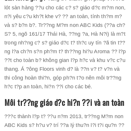
lót sàn hàng ??u cho các c? s? giáo d?c m?m non,
n?i yêu c?u kh?t khe v? ?? an toàn, tính th?m m?
và s? b?n b?. Tr??ng M?m non ABC Kids (??a ch?
S? 5, ngõ 161/17 Thái Hà, ??ng ?a, Hà N?i) là m?t
trong nh?ng c? s? giáo d?c t? th?c uy tín ?ã tin t??
ng l?a ch?n s?n ph?m t? th??ng hi?u Aroma ?? l?p
??t cho toàn b? không gian l?p h?c và khu v?c c?u
thang. Á ?ông Floors vinh d? là ??n v? t? v?n và
thi công hoàn thi?n, góp ph?n t?o nên môi tr??ng
h?c t?p an toàn, hi?n ??i cho các bé.
Môi tr??ng giáo d?c hi?n ??i và an toàn
???c thành l?p t? ??u n?m 2013, tr??ng M?m non
ABC Kids s? h?u v? trí ??a lý thu?n l?i t?i qu?n ??