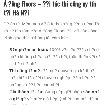
Á ?ông Floors – ??i tác thi công uy tín
t?i Hà N?i
D? án t?i M?m non ABC Kids kh?ng ??nh n?ng l?c
và s? t?n tâm c?a Á ?ông Floors ??i v?i các công
trình giáo d?c. Chúng tôi cam k?t:
S?n ph?m an toàn:
100% v?t li?u ???c ch?ng
nh?n không ch?a ch?t ??c h?i, thân thi?n v?i s?
c kh?e tr? nh?.
Thi công t? m?:
??i ng? chuyên gia k? thu?t
th?c hi?n l?p ??t chuyên nghi?p, ??m b?o ??
ph?ng và ?? b?n cao nh?t.
Giá thành t?i ?u:
Cung c?p gi?i pháp
sàn nh?
a gi? g?
v?i m?c giá h?p lý nh?t cho m?i d? án