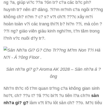
ng ?a, giúp vi?c ??a ?ón tr? c?a các b?c ph?
huynh tr? nên d? dàng. ?i?m m?nh c?a ngôi tr??ng
không ch? n?m ? c? s? v?t ch?t ???c xây m?i
hoàn toàn v?i các trang thi?t b? hi?n ??i, mà còn ?
??i ng? giáo viên giàu kinh nghi?m, t?n tâm trong
l?nh v?c nuôi d?y tr?.
Sàn nh?a gi? g? Aroma AK 2028 – Sàn nh?a á ?
ông
Nh?n th?c rõ t?m quan tr?ng c?a không gian sinh
ho?t, ch? ??u t? ?ã ??c bi?t ?u tiên l?a ch?n
sàn
nh?a gi? g?
làm v?t li?u lót sàn ch? ??o. M?c tiêu