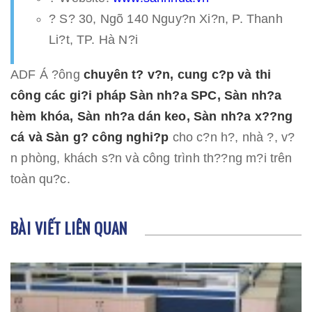
? S? 30, Ngõ 140 Nguy?n Xi?n, P. Thanh
Li?t, TP. Hà N?i
ADF Á ?ông
chuyên t? v?n, cung c?p và thi
công các gi?i pháp Sàn nh?a SPC, Sàn nh?a
hèm khóa, Sàn nh?a dán keo, Sàn nh?a x??ng
cá và Sàn g? công nghi?p
cho c?n h?, nhà ?, v?
n phòng, khách s?n và công trình th??ng m?i trên
toàn qu?c.
BÀI VIẾT LIÊN QUAN