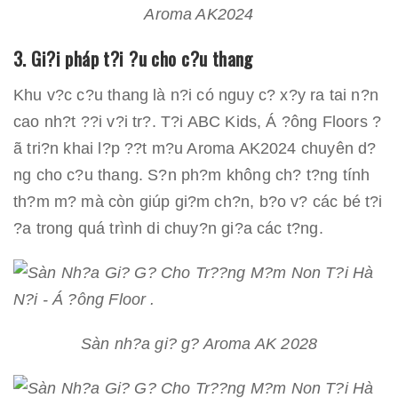
Aroma AK2024
3. Gi?i pháp t?i ?u cho c?u thang
Khu v?c c?u thang là n?i có nguy c? x?y ra tai n?n
cao nh?t ??i v?i tr?. T?i ABC Kids, Á ?ông Floors ?
ã tri?n khai l?p ??t m?u Aroma AK2024 chuyên d?
ng cho c?u thang. S?n ph?m không ch? t?ng tính
th?m m? mà còn giúp gi?m ch?n, b?o v? các bé t?i
?a trong quá trình di chuy?n gi?a các t?ng.
Sàn nh?a gi? g? Aroma AK 2028