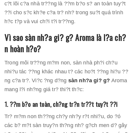
c?t lõi c?a nhà tr??ng là ??m b?o s? an toàn tuy?t
??i cho s?c kh?e c?a tr? nh? trong su?t quá trình
h?c t?p và vui ch?i t?i tr??ng.
Vì sao sàn nh?a gi? g? Aroma là l?a ch?
n hoàn h?o?
Trong môi tr??ng m?m non, sàn nhà ph?i ch?u
nhi?u tác ??ng khác nhau t? các ho?t ??ng hi?u ??
ng c?a tr?. Vi?c ?ng d?ng
sàn nh?a gi? g?
Aroma
mang l?i nh?ng giá tr? thi?t th?c:
1. ??m b?o an toàn, ch?ng tr?n tr??t tuy?t ??i
Tr? m?m non th??ng ch?y nh?y r?t nhi?u, do ?ó
các b? m?t sàn truy?n th?ng nh? g?ch men d? gây