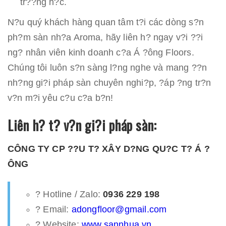
tr??ng h?c.
N?u quý khách hàng quan tâm t?i các dòng s?n
ph?m sàn nh?a Aroma, hãy liên h? ngay v?i ??i
ng? nhân viên kinh doanh c?a Á ?ông Floors.
Chúng tôi luôn s?n sàng l?ng nghe và mang ??n
nh?ng gi?i pháp sàn chuyên nghi?p, ?áp ?ng tr?n
v?n m?i yêu c?u c?a b?n!
Liên h? t? v?n gi?i pháp sàn:
CÔNG TY CP ??U T? XÂY D?NG QU?C T? Á ?
ÔNG
? Hotline / Zalo:
0936 229 198
? Email:
adongfloor@gmail.com
? Website:
www.sannhua.vn