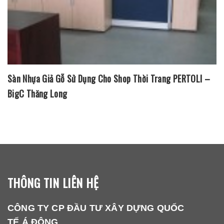
Ván Lót Sàn Nhựa Aroma Tại Trường Mầm Non Bim Bon
THÔNG TIN LIÊN HỆ
CÔNG TY CP ĐẦU TƯ XÂY DỰNG QUỐC
TẾ Á ĐÔNG