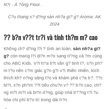
C?u thang s? d?ng sàn nh?a gi? g? Aroma: AK
2024
?? b?n v??t tr?i và tính th?m m? cao
Không ch? d?ng l?i ? tính an toàn,
sàn nh?a gi?
g?
còn mang l?i di?n m?o sang tr?ng và ?m cúng
cho ABC Kids. V?i h?a ti?t vân g? tinh t?, s?n ph?
m t?o nên c?m giác g?n g?i v?i thiên nhiên, kích
thích kh? n?ng sáng t?o và khám phá c?a tr?. ??c
bi?t, s?n ph?m ??t tiêu chu?n v? ?? b?n cao, ch?
ng m?i m?t và bi?n d?ng, giúp nhà tr??ng t?i ?u
hóa chi phí b?o trì trong dài h?n.