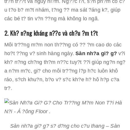
tr?n tr??t và nguy hi?m. Ng??c l?i, s?n ph?m có c?
u t?o b? m?t nhám, t?ng ?? ma sát ?áng k?, giúp
các bé t? tin v?n ??ng mà không lo ngã.
2. Kh? n?ng kháng n??c và ch?u ?m t?t
Môi tr??ng m?m non th??ng có ?? ?m cao do các
ho?t ??ng v? sinh hàng ngày.
Sàn nh?a gi? g?
v?i
kh? n?ng ch?ng th?m n??c tuy?t ??i giúp ng?n ng?
a n?m m?c, gi? cho môi tr??ng l?p h?c luôn khô
ráo, s?ch khu?n, b?o v? s?c kh?e h? hô h?p c?a
tr?.
Sàn nh?a gi? g? s? d?ng cho c?u thang – Sàn