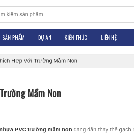
SẢN PHẨM
DỰ ÁN
KIẾN THỨC
LIÊN HỆ
hích Hợp Với Trường Mầm Non
ỐP SÀN
Tấm
 MÁY
ỐP TƯỜNG
Tấm
 Trường Mầm Non
 THAO
LAM TRANG TRÍ
Tấm
G
PHỤ KIỆN
Tấm
Dươ
 SU
 nhựa PVC trường mầm non
đang dần thay thế gạch