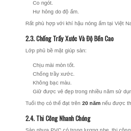
Co ngót.
Hư hỏng do độ ẩm.
Rất phù hợp với khí hậu nóng ẩm tại Việt N
2.3. Chống Trầy Xước Và Độ Bền Cao
Lớp phủ bề mặt giúp sàn:
Chịu mài mòn tốt.
Chống trầy xước.
Không bạc màu.
Giữ được vẻ đẹp trong nhiều năm sử dụ
Tuổi thọ có thể đạt trên
20 năm
nếu được thi
2.4. Thi Công Nhanh Chóng
Sàn nhựa PVC có trọng lượng nhẹ, thi công