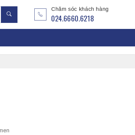
Chăm sóc khách hàng
024.6660.6218
 Ốp Pvc
 Ốp Nano
 Ốp Lam Song Âm
 Ốp Lam Sóng
ng
 men