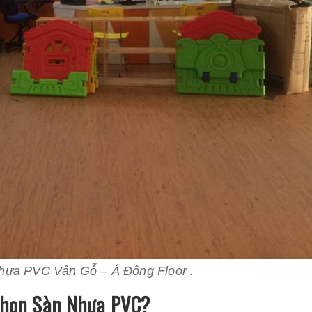
hựa PVC Vân Gỗ – Á Đông Floor .
Chọn Sàn Nhựa PVC?