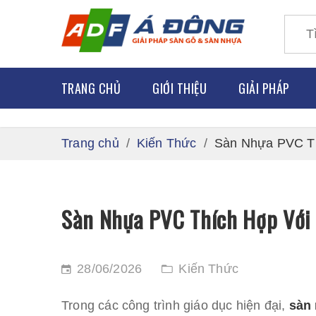
TRANG CHỦ
GIỚI THIỆU
GIẢI PHÁP
Trang chủ
Kiến Thức
Sàn Nhựa PVC T
SÀN GỖ
SÀN Y TẾ
SÀN NHỰA
SÀN NHÀ
Sàn Nhựa PVC Thích Hợp Với
THẢM SÀN
SÀN THỂ
SÀN NÂN
28/06/2026
Kiến Thức
SÀN CAO
Trong các công trình giáo dục hiện đại,
sàn