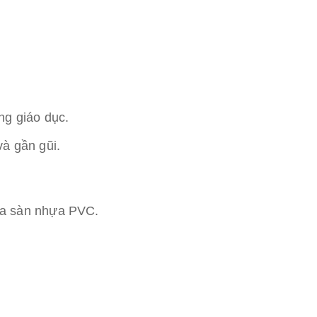
ng giáo dục.
và gần gũi.
ủa sàn nhựa PVC.