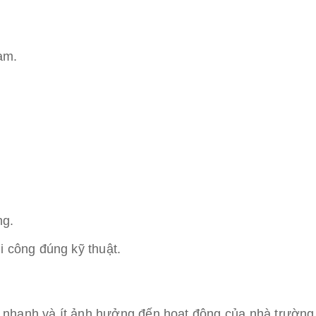
am.
ng.
 công đúng kỹ thuật.
 nhanh và ít ảnh hưởng đến hoạt động của nhà trường