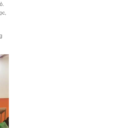
ỏ.
ọc,
g