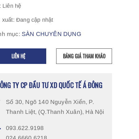
: Liên hệ
 xuất: Đang cập nhật
nh mục:
SÀN CHUYÊN DỤNG
LIÊN HỆ
BẢNG GIÁ THAM KHẢO
ÔNG TY CP ĐẦU TƯ XD QUỐC TẾ Á ĐÔNG
Số 30, Ngõ 140 Nguyễn Xiển, P.
Thanh Liệt, (Q.Thanh Xuân), Hà Nội
093.622.9198
024.6660.6218