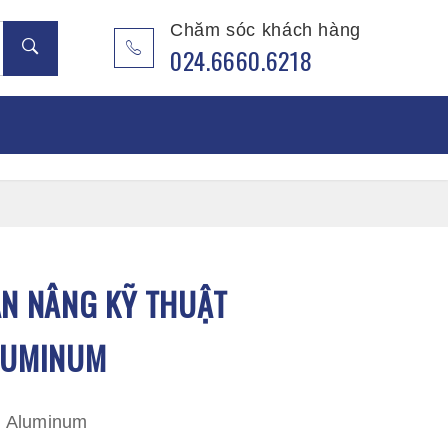
Chăm sóc khách hàng
024.6660.6218
 Ốp Pvc
 Ốp Nano
N NÂNG KỸ THUẬT
 Ốp Lam Song Âm
LUMINUM
 Ốp Lam Sóng
ng
 Aluminum