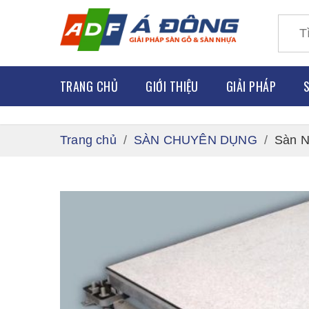
TRANG CHỦ
GIỚI THIỆU
GIẢI PHÁP
Trang chủ
SÀN CHUYÊN DỤNG
Sàn N
SÀN GỖ
SÀN Y TẾ
SÀN NHỰA
SÀN NHÀ
THẢM SÀN
SÀN THỂ
SÀN NÂN
SÀN CAO