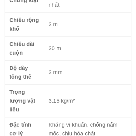
Chủng loại
nhất
Chiều rộng
2 m
khổ
Chiều dài
20 m
cuộn
Độ dày
2 mm
tổng thể
Trọng
lượng vật
3,15 kg/m²
liệu
Đặc tính
Kháng vi khuẩn, chống nấm
cơ lý
mốc, chịu hóa chất