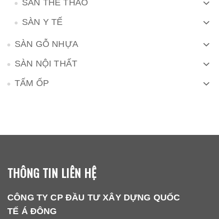
SÀN THỂ THAO
SÀN Y TẾ
SÀN GỖ NHỰA
SÀN NỘI THẤT
TẤM ỐP
THÔNG TIN LIÊN HỆ
CÔNG TY CP ĐẦU TƯ XÂY DỰNG QUỐC
TẾ Á ĐÔNG