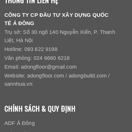
THÔNG TIN LIÊN HỆ
CÔNG TY CP ĐẦU TƯ XÂY DỰNG QUỐC
TẾ Á ĐÔNG
Trụ sở: Số 30 ngõ 140 Nguyễn Xiển, P. Thanh
Liệt, Hà Nội
Hotline:
093 622 9198
Văn phòng:
024 6660 6218
Email:
adongfloor@gmail.com
Website:
adongfloor.com
/
adongbuild.com
/
sannhua.vn
CHÍNH SÁCH & QUY ĐỊNH
ADF Á Đông