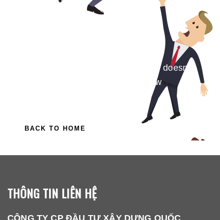
Ooops... There's nothing in here
Sorry, but the page you are looking for doesn't
exist. You may like some inspire below
BACK TO HOME
THÔNG TIN LIÊN HỆ
CÔNG TY CP ĐẦU TƯ XÂY DỰNG QUỐC