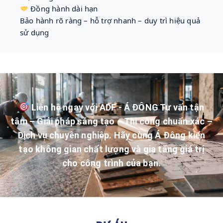
 Đồng hành dài hạn
Bảo hành rõ ràng – hỗ trợ nhanh – duy trì hiệu quả 
sử dụng
Liên hệ ngay với ADF - Á ĐÔNG Tư vấn tận
tâm – Giải pháp sáng tạo – Thi công chuẩn xác –
Dịch vụ chuyên nghiệp. Hãy cùng Á Đông kiến
tạo không gian chất lượng và gia tăng giá trị
cho công trình của bạn.