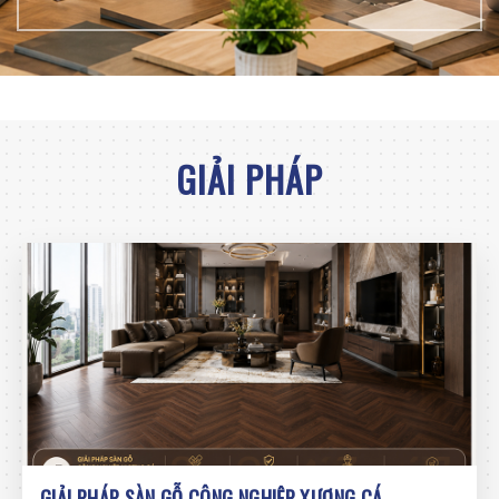
GIẢI PHÁP
GIẢI PHÁP SÀN GỖ CÔNG NGHIỆP XƯƠNG CÁ