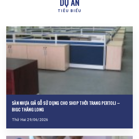
DỰ ÁN
TIÊU BIỂU
SÀN NHỰA GIẢ GỖ SỬ DỤNG CHO SHOP THỜI TRANG PERTOLI –
BIGC THĂNG LONG
Thứ Hai 29/06/2026