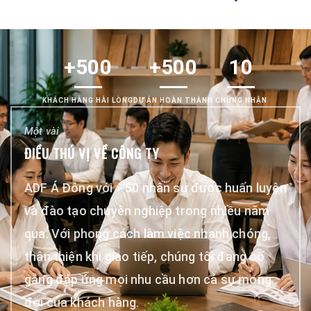
+500
+500
10
KHÁCH HÀNG HÀI LÒNG
DỰ ÁN HOÀN THÀNH
CHỨNG NHẬN
Một vài
ĐIỀU THÚ VỊ VỀ CÔNG TY
ADF Á Đông với > 50 nhân sự được huấn luyện
và đào tạo chuyên nghiệp trong nhiều năm
qua. Với phong cách làm việc nhanh chóng,
thân thiện khi giao tiếp, chúng tôi đang cố
gắng đáp ứng mọi nhu cầu hơn cả sự mong
đợi của khách hàng.